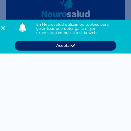
En Neurosalud utilizamos cookies para
Síguenos:
garantizar que obtenga la mejor
experiencia en nuestro sitio web.
Contacto
Agendar citas: +57 312 395 3785
Contact Center: + 601 794 5994
Aceptar
Administración: + 601 762 6985
M: gerencia@neurosalud.co
Acerca de
Nosotros
Servicios
Contacto
Pacientes
Preguntas frecuentes
Derechos y Deberes en Salud
Enviar una PQRSF
Encuesta de Satisfacción
Legal
Tratamiento de Datos Personales
Autorización de Datos Personales
Estados Financieros