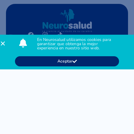
Síguenos:
En Neurosalud utilizamos cookies para
garantizar que obtenga la mejor
Contacto
experiencia en nuestro sitio web.
Agendar citas: +57 312 395 3785
Contact Center: + 601 794 5994
Administración: + 601 762 6985
Aceptar
M: gerencia@neurosalud.co
Acerca de
Nosotros
Servicios
Contacto
Pacientes
Preguntas frecuentes
Derechos y Deberes en Salud
Enviar una PQRSF
Encuesta de Satisfacción
Legal
Tratamiento de Datos Personales