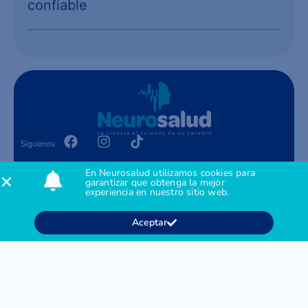
confiable
Síguenos:
Contacto
En Neurosalud utilizamos cookies para
Agendar citas: +57 312 395 3785
garantizar que obtenga la mejor
Contact Center: + 601 794 5994
experiencia en nuestro sitio web.
Administración: + 601 762 6985
M: gerencia@neurosalud.co
Aceptar
Acerca de
Nosotros
Servicios
Contacto
Pacientes