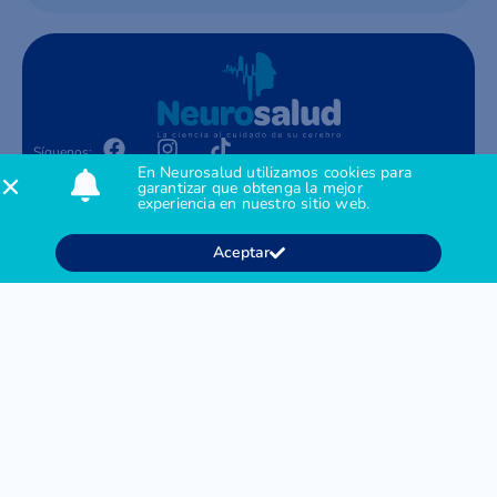
Síguenos:
En Neurosalud utilizamos cookies para
garantizar que obtenga la mejor
Contacto
experiencia en nuestro sitio web.
Agendar citas: +57 312 395 3785
Contact Center: + 601 794 5994
Administración: + 601 762 6985
Aceptar
M: gerencia@neurosalud.co
Acerca de
Nosotros
Servicios
Contacto
Pacientes
Preguntas frecuentes
Derechos y Deberes en Salud
Enviar una PQRSF
Encuesta de Satisfacción
Legal